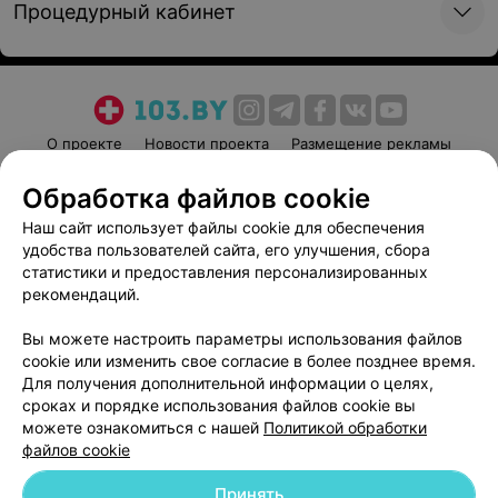
Процедурный кабинет
О проекте
Новости проекта
Размещение рекламы
Медицинский маркетинг
Публичный договор
Обработка файлов cookie
Пользовательское соглашение
Способы оплаты
Наш сайт использует файлы cookie для обеспечения
Вакансии
Партнеры
удобства пользователей сайта, его улучшения, сбора
Написать руководителю 103.by
статистики и предоставления персонализированных
рекомендаций.
Написать в поддержку
Персональные настройки cookie
Вы можете настроить параметры использования файлов
cookie или изменить свое согласие в более позднее время.
Обработка персональных данных
Для получения дополнительной информации о целях,
сроках и порядке использования файлов cookie вы
можете ознакомиться с нашей
Политикой обработки
файлов cookie
Принять