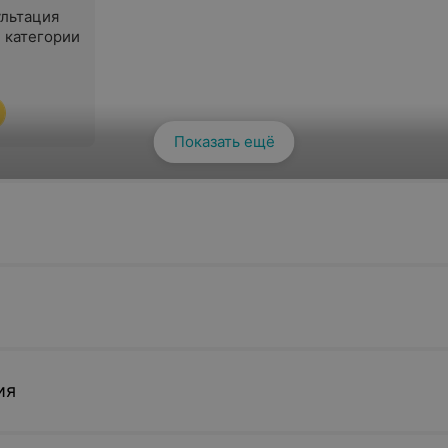
ультация
 категории
Показать ещё
следование
з
ия