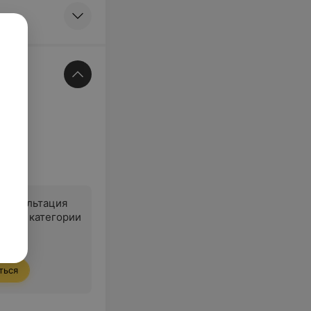
консультация
ервой категории
ться