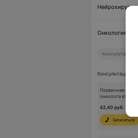
Нейрохирурги
Онкология
Консультации
Консультации
Первичная конс
онколога второй
42,40 руб.
Записаться