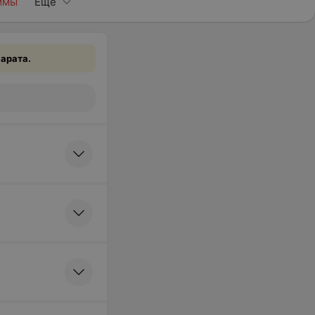
ммы
Еще
арата.