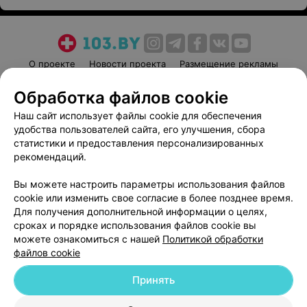
О проекте
Новости проекта
Размещение рекламы
Медицинский маркетинг
Публичный договор
Обработка файлов cookie
Пользовательское соглашение
Способы оплаты
Наш сайт использует файлы cookie для обеспечения
Вакансии
Партнеры
удобства пользователей сайта, его улучшения, сбора
Написать руководителю 103.by
статистики и предоставления персонализированных
рекомендаций.
Написать в поддержку
Персональные настройки cookie
Вы можете настроить параметры использования файлов
cookie или изменить свое согласие в более позднее время.
Обработка персональных данных
Для получения дополнительной информации о целях,
сроках и порядке использования файлов cookie вы
можете ознакомиться с нашей
Политикой обработки
файлов cookie
Принять
© 2026 ООО «Артокс Лаб», УНП 191700409
| 220012, Республика Беларусь,