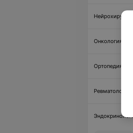
Нейрохирурги
Онкология
Ортопедия
Ревматология
Эндокринолог