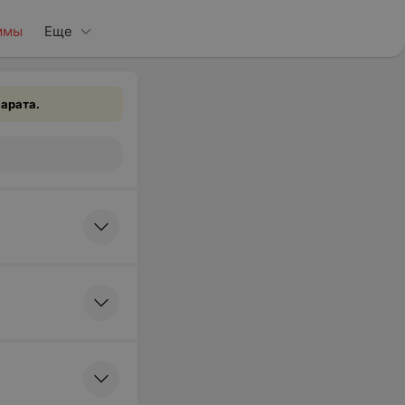
ммы
Еще
арата.