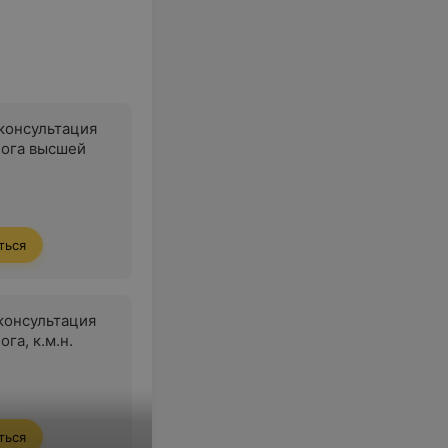
консультация
ога высшей
ться
консультация
га, к.м.н.
ться