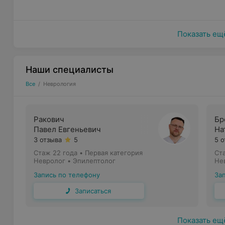
Нарушение походки;
Нарушение памяти, внимания;
Показать ещ
Боли в области лица.
Врачи-неврологи медицинского центра «Томография
Наши специалисты
Остеохондроз позвоночника, вертебропатология;
Все
/
Неврология
Хроническая боль любой этиологии (послеопераци
хроническая тазовая боль);
Ракович
Бр
Вегетативные дисфункции;
Павел Евгеньевич
На
Астенический синдром;
3 отзыва
5
5 
Стаж 22 года
•
Первая категория
Ст
Бессонница;
Невролог • Эпилептолог
Не
Невроз;
Запись по телефону
За
Панические атаки;
Записаться
Мигрень, головная боль напряжения, кластерная г
Показать ещ
Последствия травм и воспалительных заболевани