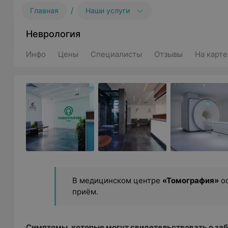
/
Главная
Наши услуги
Неврология
Инфо
Цены
Специалисты
Отзывы
На карте
В медицинском центре
«Томография»
ос
приём.
Симптомы, которые могут свидетельствовать о заб