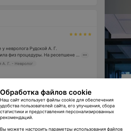
нервов;
нцефалопатии);
у невролога Рудской А. Г. 

лезнь Альцгеймера, деменция);
ила физ процедуры. На ресепшене ...
я А. Г. - Невролог
ельный отзыв о нашем медицинском 
ероз).
Обработка файлов cookie
 оставил у Вас ...
Наш сайт использует файлы cookie для обеспечения
мография» могут оказывать помощь
удобства пользователей сайта, его улучшения, сбора
статистики и предоставления персонализированных
ндую
рекомендаций.
хороший специалист
Вы можете настроить параметры использования файлов