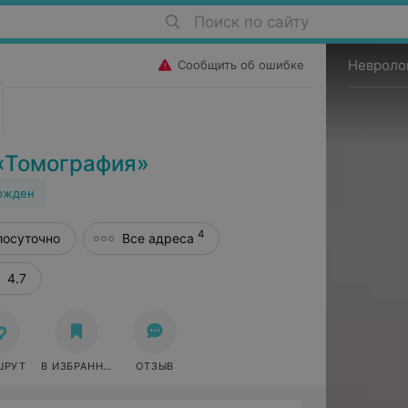
Поиск по сайту
Невроло
Сообщить об ошибке
«Томография»
ржден
4
лосуточно
Все адреса
4.7
ШРУТ
В ИЗБРАННОЕ
ОТЗЫВ