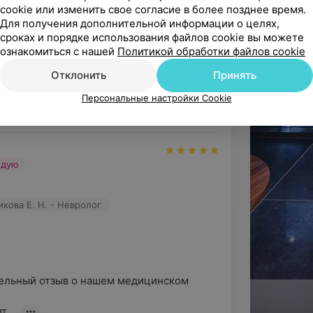
Н. В. - Невролог
cookie или изменить свое согласие в более позднее время.
Для получения дополнительной информации о целях,
сроках и порядке использования файлов cookie вы можете
ознакомиться с нашей
Политикой обработки файлов cookie
Отклонить
Принять
ельный отзыв о нашем медицинском 
ности);
Персональные настройки Cookie
 ос...
ндую
 можно получить следующие услуги:
кова Е. Н. - Невролог
ельный отзыв о нашем медицинском 
 ...