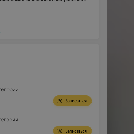
ё
тегории
Записаться
тегории
Записаться