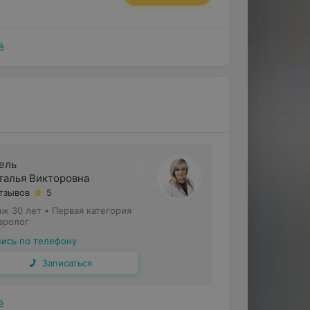
ё
» лечат такие заболевания как:
онная, травматическая, онкологическая,
ель
талья Викторовна
отзывов
5
аж 30 лет
•
Первая категория
вролог
пись по телефону
Записаться
оловная боль;
ё
й нервной системы;