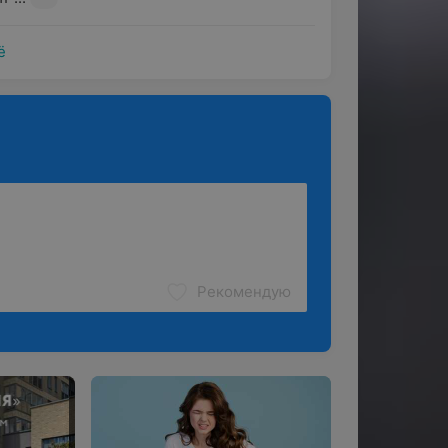
ё
ы боли, а также сопутствующей
щью медикаментозных инъекций.
неприятных ощущений, поскольку
огии, а также улучшить
Рекомендую
биологически активные точки;
3