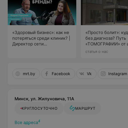
Ботулинотерапия (с инъекцией в поверхностные 
Показания для лечения болевого синдрома ботули
Хроническая мигрень;
«Здоровый бизнес»: как не
«Просто болит»: ку
Бруксизм;
потеряться среди клиник? |
без диагноза? Путь
Директор сети
Лицевые боли;
«ТОМОГРАФИИ» от 
«Томография» Андрей
диагностики до экс
статья о нас
Тригеминальная нейропатия.
Маркушев
лечению боли
mrt.by
Facebook
Vk
Instagram
Минск, ул. Жилуновича, 11А
КРУГЛОСУТОЧНО
МАРШРУТ
4
Все адреса