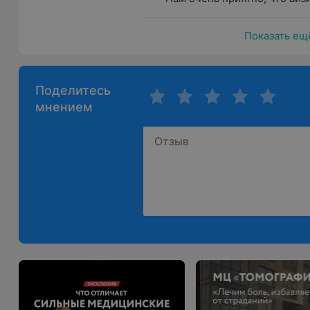
Разработка лечения.
Показать ещ
Блокада
— это метод устранения причин
неврологической симптоматики с помо
Может позволить быстро избавиться от 
Поделитесь
лекарство попадает точно в место патол
мнением
самочувствие.
Виды блокад в «Томографии»:
ТАП-терапия;
Блокада перидуральная;
Блокада паравертебральная;
Блокада карпального канала;
Введение лекарственных средств в триггерные и 