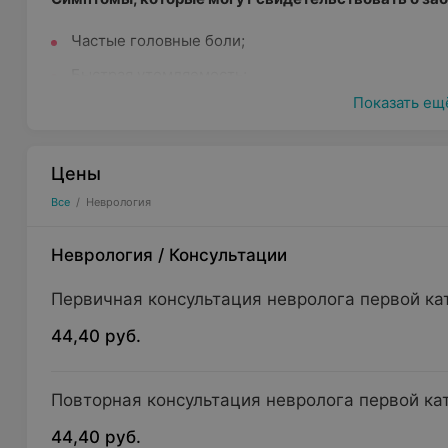
Частые головные боли;
Быстрая утомляемость;
Показать ещ
Головокружение;
Эпизоды потери сознания;
Цены
Шум в ушах;
Все
/
Неврология
Резкое снижение зрения;
Нарушение чувствительности;
Неврология
/
Консультации
Слабость в мышцах рук и ног;
Первичная консультация невролога первой ка
Приступы страха;
44,40 руб.
Нарушение сна;
Ограничение движений в конечностях;
Повторная консультация невролога первой ка
Нарушение координации;
44,40 руб.