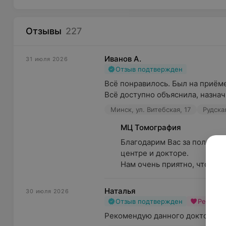
Посттравматические нейропатии периферических 
Отзывы
227
Эпилепсия;
Судорожный синдром;
Иванов А.
31 июля 2026
Патологии сосудов головного мозга (аневризмы, э
Отзыв подтвержден
Всё понравилось. Был на приёме 
Возрастные заболевания (болезнь Паркинсона, бо
Всё доступно объяснила, назнач
Дисфункция височно-нижнечелюстного сустава;
Минск, ул. Витебская, 17
Рудска
Бруксизм;
МЦ Томография
Миастения;
Благодарим Вас за положит
центре и докторе.

Демиелинизирующие заболевания (рассеянный скл
Нам очень приятно, что визит
Также врачи-неврологи медицинского центра «То
детям при:
Наталья
30 июля 2026
Отзыв подтвержден
Рекоме
Цереброастенических синдромах;
Рекомендую данного доктора, 
Задержке психоречевого и моторного развития;