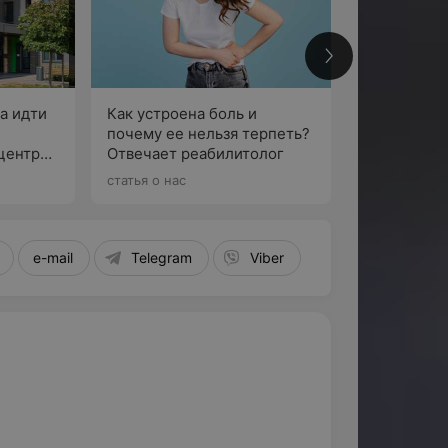
мышцы).
нопротеином:
да идти
Как устроена боль и
почему ее нельзя терпеть?
центра
Отвечает реабилитолог
По
перта по
статья о нас
e-mail
Telegram
Viber